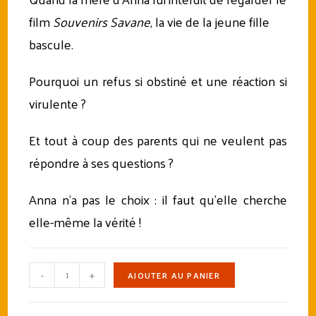
film
Souvenirs Savane
, la vie de la jeune fille
bascule.
Pourquoi un refus si obstiné et une réaction si
virulente ?
Et tout à coup des parents qui ne veulent pas
répondre à ses questions ?
Anna n’a pas le choix : il faut qu’elle cherche
elle-même la vérité !
quantité
-
+
AJOUTER AU PANIER
de
Ebook